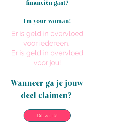
financiën gaat?
I'm your woman!
Er is geld in overvloed
voor iedereen. ​
Er is geld in overvloed
voor jou!
Wanneer ga je jouw
deel claimen?
Dit wil ik!