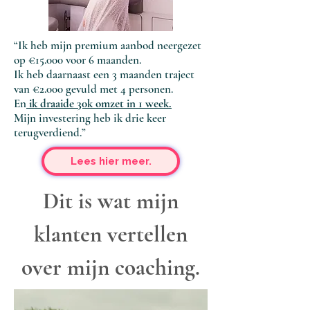
“Ik heb mijn premium aanbod neergezet
op €15.000 voor 6 maanden.
Ik heb daarnaast een 3 maanden traject
van €2.000 gevuld met 4 personen.
En
ik draaide 30k omzet in 1 week.
Mijn investering heb ik drie keer
terugverdiend.”
Lees hier meer.
Dit is wat mijn
klanten vertellen
over mijn coaching.