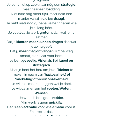
Je bent niet op zoek naar nóg een
strategie
,
maar naar een
bedding
.
Niet naar nóg meer
tips
, maar naar een
manier van zijn die jou
draagt
.
Je hebt niets nodig, behalve herinneren wie
je al lang bént.
Je voelt dat je werk
groter
is dan wat je nu
laat zien.
Dat je
klanten meer kunnen dragen
dan wat
je ze nu geeft.
Dat jij
meer mág ontvangen
, simpelweg
omdat je er klaar voor bent.
Je bent
gevoelig. Visionair. Spiritueel én
strategisch
.
Maar je bent het beu om jezelf
kleiner
te
maken in naam van ‘
haalbaarheid’ of
‘marketing
’ of vanuit
onzekerheid
.
Je wil niet meer uitleggen wat je doet.
Je wil dat mensen het
voelen. Wéten.
Wensen.
Je weet: ik ben geen
redder
.
Mijn werk is geen
quick fix
.
Het is een
activatie
voor wie er
klaar
voor is.
En precies dat…