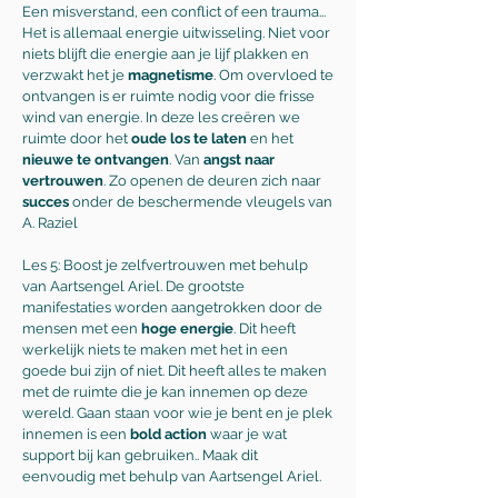
Een misverstand, een conflict of een trauma...
Het is allemaal energie uitwisseling. Niet voor
niets blijft die energie aan je lijf plakken en
verzwakt het je
magnetisme
. Om overvloed te
ontvangen is er ruimte nodig voor die frisse
wind van energie. In deze les creëren we
ruimte door het
oude los te laten
en het
nieuwe te ontvangen
. Van
angst naar
vertrouwen
. Zo openen de deuren zich naar
succes
onder de beschermende vleugels van
A. Raziel
Les 5: Boost je zelfvertrouwen met behulp
van Aartsengel Ariel. De grootste
manifestaties worden aangetrokken door de
mensen met een
hoge energie
. Dit heeft
werkelijk niets te maken met het in een
goede bui zijn of niet. Dit heeft alles te maken
met de ruimte die je kan innemen op deze
wereld. Gaan staan voor wie je bent en je plek
innemen is een
bold action
waar je wat
support bij kan gebruiken.. Maak dit
eenvoudig met behulp van Aartsengel Ariel.