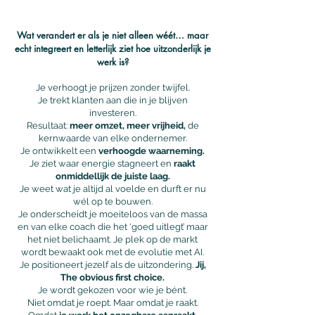
Wat verandert er als je niet alleen wéét… maar
echt integreert en letterlijk ziet hoe uitzonderlijk je
werk is?
Je verhoogt je prijzen zonder twijfel.
Je trekt klanten aan die in je blijven
investeren.
Resultaat:
meer omzet, meer vrijheid,
de
kernwaarde van elke ondernemer.
Je ontwikkelt een
verhoogde waarneming.
Je ziet waar energie stagneert en
raakt
onmiddellijk de juiste laag.
Je weet wat je altijd al voelde en durft er nu
wél op te bouwen.
Je onderscheidt je moeiteloos van de massa
en van elke coach die het ‘goed uitlegt’ maar
het niet belichaamt. Je plek op de markt
wordt bewaakt ook met de evolutie met AI.
Je positioneert jezelf als de uitzondering.
Jij,
The obvious first choice.
Je wordt gekozen voor wie je bént.
Niet omdat je roept. Maar omdat je raakt.