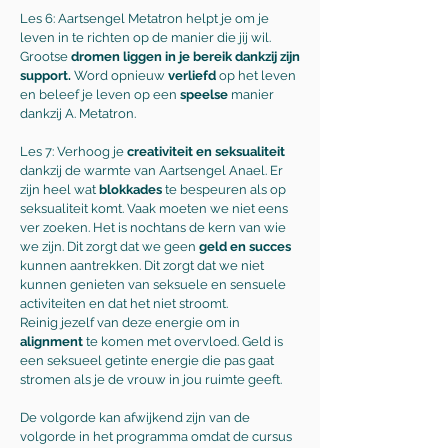
Les 6: Aartsengel Metatron helpt je om je
leven in te richten op de manier die jij wil.
Grootse
dromen liggen in je bereik dankzij zijn
support.
Word opnieuw
verliefd
op het leven
en beleef je leven op een
speelse
manier
dankzij A. Metatron.
Les 7: Verhoog je
creativiteit en seksualiteit
dankzij de warmte van Aartsengel Anael. Er
zijn heel wat
blokkades
te bespeuren als op
seksualiteit komt. Vaak moeten we niet eens
ver zoeken. Het is nochtans de kern van wie
we zijn. Dit zorgt dat we geen
geld en succes
kunnen aantrekken. Dit zorgt dat we niet
kunnen genieten van seksuele en sensuele
activiteiten en dat het niet stroomt.
Reinig jezelf van deze energie om in
alignment
te komen met overvloed. Geld is
een seksueel getinte energie die pas gaat
stromen als je de vrouw in jou ruimte geeft.
De volgorde kan afwijkend zijn van de
volgorde in het programma omdat de cursus