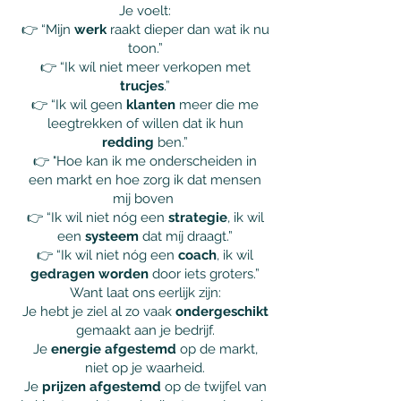
Je voelt:
👉 “Mijn
werk
raakt dieper dan wat ik nu
toon.”
👉 “Ik wíl niet meer verkopen met
trucjes
.”
👉 “Ik wil geen
klanten
meer die me
leegtrekken of willen dat ik hun
redding
ben.”
👉 "Hoe kan ik me onderscheiden in
een markt en hoe zorg ik dat mensen
mij boven
👉 “Ik wil niet nóg een
strategie
, ik wil
een
systeem
dat míj draagt.”
👉 “Ik wil niet nóg een
coach
, ik wil
gedragen worden
door iets groters.”
Want laat ons eerlijk zijn:
Je hebt je ziel al zo vaak
ondergeschikt
gemaakt aan je bedrijf.
Je
energie afgestemd
op de markt,
niet op je waarheid.
Je
prijzen afgestemd
op de twijfel van