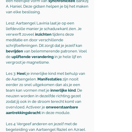
een heerlijke vorm van
synchroniciteit
dankzij
A. Haniel. Deze gidsen helpen je bij het maken
van elke beslissing.
Les2: Aartsengel Lavinia laat je op een
liefdevolle manier je schaduwkant zien. Je
verwerft zoveel
inzichten
tijdens deze
meditatie en door verschillende
schrijfoefeningen. Dit zorgt dat je jezelf kan
bevrijden
van belemmerende patronen. Voel
de
upliftende
verandering
in je hele lijf en
vergroot je magnetisme.
Les 3:
Heel
je innerlijke kind met behulp van
de Aartsengelen.
Manifestaties
zijn nooit
eerder zo snel uitgekomen dan als je een
team kan vormen met je
innerlijke kind
. De
neuzen worden in dezelfde richting gezet
zodat jij ook in de stroom terecht komt van
overvloed. Activeer je
onweerstaanbare
aantrekkingskracht
in deze module.
Les 4: Vergeef anderen en jezelf met de
begeleiding van Aartsengel Raziel en Azrael.