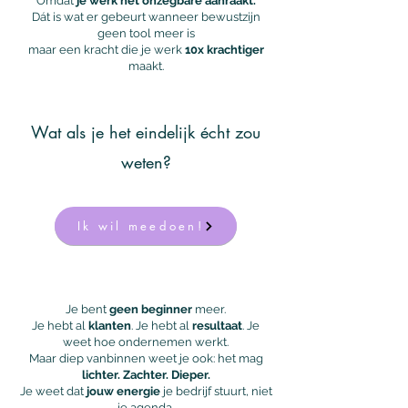
Omdat
je werk het onzegbare aanraakt.
Dát is wat er gebeurt wanneer bewustzijn
geen tool meer is
maar een kracht die je werk
10x krachtiger
maakt.
Wat als je het eindelijk écht zou
weten?
Ik wil meedoen!
Je bent
geen beginner
meer.
Je hebt al
klanten
. Je hebt al
resultaat
. Je
weet hoe ondernemen werkt.
Maar diep vanbinnen weet je ook: het mag
lichter. Zachter. Dieper.
Je weet dat
jouw energie
je bedrijf stuurt, niet
je agenda.