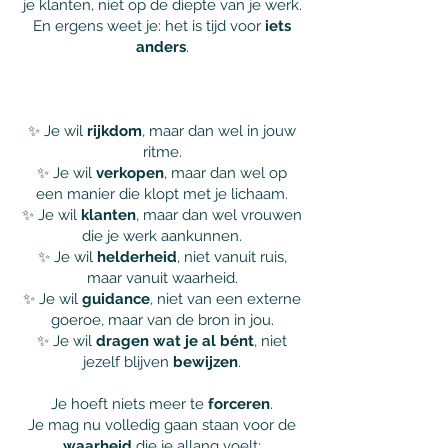
je klanten, niet op de diepte van je werk.
En ergens weet je: het is tijd voor
iets
anders
.
✨ Je wil
rijkdom
, maar dan wel in jouw
ritme.
✨ Je wil
verkopen
, maar dan wel op
een manier die klopt met je lichaam.
✨ Je wil
klanten
, maar dan wel vrouwen
die je werk aankunnen.
✨ Je wil
helderheid
, niet vanuit ruis,
maar vanuit waarheid.
✨ Je wil
guidance
, niet van een externe
goeroe, maar van de bron in jou.
✨ Je wil
dragen
wat je al bént
, niet
jezelf blijven
bewijzen
.
Je hoeft niets meer te
forceren
.
Je mag nu volledig gaan staan voor de
waarheid
die je allang voelt: